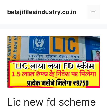
Skip
to
balajitilesindustry.co.in
Menu
content
Lic new fd scheme